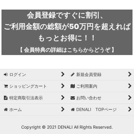
絞り込む
ARC'TERYX / アークテリクス
会員登録ですぐに割引、
ICEFLAME / アイスフレイム
ご利用金額の総額が50万円を超えれば
outdoor element / アウトドアエレメント
もっとお得に！！
AKLIMA / アクリマ
【
会員特典の詳細は
こちらから
どうぞ
】
ASOLO / アゾロ
adidas / アディダス
ログイン
新規会員登録
adidas FIVE TEN / アディダス ファイブテン
ショッピングカート
ご利用案内
特定商取引法表示
お問い合わせ
Atlas / アトラス
ホーム
DENALI TOPページ
ARAI TENT(RIPEN) / アライテント(ライペン)
arata / アラタ
Copyright © 2021 DENALI All Rights Reserved.