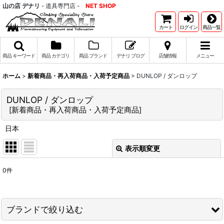
山の店 デナリ
- 道具専門店 -
NET SHOP
カート
ログイン
商品一覧
商品 キーワード
商品 カテゴリ
商品 ブランド
デナリ ブログ
店舗情報
メニュー
ホーム
>
新着商品・再入荷商品・入荷予定商品
>
DUNLOP / ダンロップ
DUNLOP / ダンロップ
[
新着商品・再入荷商品・入荷予定商品
]
日本
表示順変更
閉じる
0
件
表示数
:
並び順
:
ブランドで絞り込む