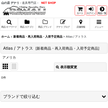
山の店 デナリ
- 道具専門店 -
NET SHOP
カート
ログイン
商品一覧
商品 キーワード
商品 カテゴリ
商品 ブランド
デナリ ブログ
店舗情報
メニュー
ホーム
>
新着商品・再入荷商品・入荷予定商品
>
Atlas / アトラス
Atlas / アトラス
[
新着商品・再入荷商品・入荷予定商品
]
アメリカ
表示順変更
閉じる
0
件
表示数
:
並び順
:
ブランドで絞り込む
絞り込む