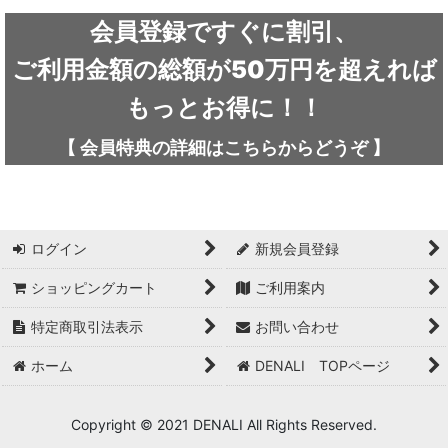
ARC'TERYX / アークテリクス
会員登録ですぐに割引、
ICEFLAME / アイスフレイム
ご利用金額の総額が50万円を超えれば
outdoor element / アウトドアエレメント
もっとお得に！！
AKLIMA / アクリマ
【
会員特典の詳細は
こちらから
どうぞ
】
ASOLO / アゾロ
adidas / アディダス
ログイン
新規会員登録
adidas FIVE TEN / アディダス ファイブテン
ショッピングカート
ご利用案内
Atlas / アトラス
特定商取引法表示
お問い合わせ
ARAI TENT(RIPEN) / アライテント(ライペン)
ホーム
DENALI TOPページ
arata / アラタ
Copyright © 2021 DENALI All Rights Reserved.
UNPARALLEL / アンパラレル