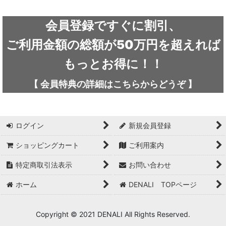
絞り込む
ARC'TERYX / アークテリクス
会員登録ですぐに割引、
ICEFLAME / アイスフレイム
ご利用金額の総額が50万円を超えれば
outdoor element / アウトドアエレメント
もっとお得に！！
AKLIMA / アクリマ
【
会員特典の詳細は
こちらから
どうぞ
】
ASOLO / アゾロ
adidas / アディダス
ログイン
新規会員登録
adidas FIVE TEN / アディダス ファイブテン
ショッピングカート
ご利用案内
特定商取引法表示
お問い合わせ
Atlas / アトラス
ホーム
DENALI TOPページ
ARAI TENT(RIPEN) / アライテント(ライペン)
arata / アラタ
Copyright © 2021 DENALI All Rights Reserved.