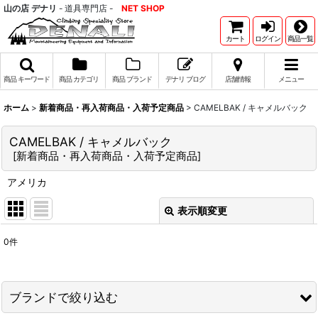
山の店 デナリ
- 道具専門店 -
NET SHOP
カート
ログイン
商品一覧
商品 キーワード
商品 カテゴリ
商品 ブランド
デナリ ブログ
店舗情報
メニュー
ホーム
>
新着商品・再入荷商品・入荷予定商品
>
CAMELBAK / キャメルバック
CAMELBAK / キャメルバック
[
新着商品・再入荷商品・入荷予定商品
]
アメリカ
表示順変更
閉じる
0
件
表示数
:
並び順
:
ブランドで絞り込む