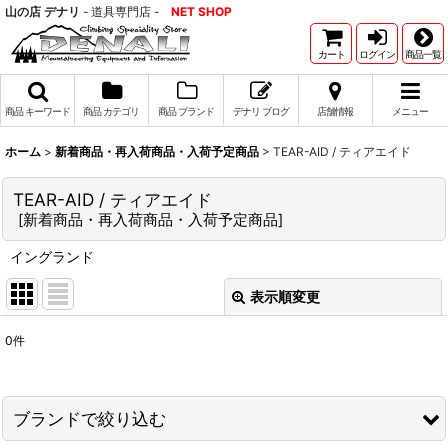
山の店 デナリ
- 道具専門店 -
NET SHOP
カート
ログイン
商品一覧
商品 キーワード
商品 カテゴリ
商品 ブランド
デナリ ブログ
店舗情報
メニュー
ホーム
>
新着商品・再入荷商品・入荷予定商品
>
TEAR-AID / ティアエイド
TEAR-AID / ティアエイド
[
新着商品・再入荷商品・入荷予定商品
]
イングランド
表示順変更
閉じる
0
件
表示数
:
並び順
:
ブランドで絞り込む