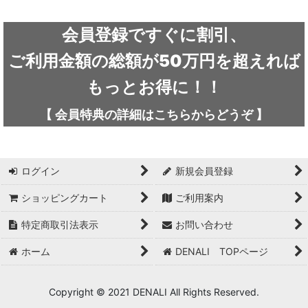
絞り込む
ARC'TERYX / アークテリクス
会員登録ですぐに割引、
ICEFLAME / アイスフレイム
ご利用金額の総額が50万円を超えれば
outdoor element / アウトドアエレメント
もっとお得に！！
AKLIMA / アクリマ
【
会員特典の詳細は
こちらから
どうぞ
】
ASOLO / アゾロ
adidas / アディダス
ログイン
新規会員登録
adidas FIVE TEN / アディダス ファイブテン
ショッピングカート
ご利用案内
特定商取引法表示
お問い合わせ
Atlas / アトラス
ホーム
DENALI TOPページ
ARAI TENT(RIPEN) / アライテント(ライペン)
arata / アラタ
Copyright © 2021 DENALI All Rights Reserved.