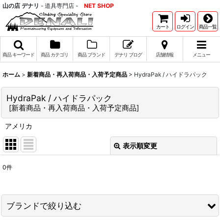
山の店 デナリ
- 道具専門店 -
NET SHOP
カート
ログイン
商品一覧
商品 キーワード
商品 カテゴリ
商品 ブランド
デナリ ブログ
店舗情報
メニュー
ホーム
>
新着商品・再入荷商品・入荷予定商品
>
HydraPak / ハイドラパック
HydraPak / ハイドラパック
[
新着商品・再入荷商品・入荷予定商品
]
アメリカ
表示順変更
閉じる
0
件
表示数
:
並び順
:
ブランドで絞り込む