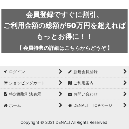
絞り込む
ARC'TERYX / アークテリクス
会員登録ですぐに割引、
ICEFLAME / アイスフレイム
ご利用金額の総額が50万円を超えれば
outdoor element / アウトドアエレメント
もっとお得に！！
AKLIMA / アクリマ
【
会員特典の詳細は
こちらから
どうぞ
】
ASOLO / アゾロ
adidas / アディダス
ログイン
新規会員登録
adidas FIVE TEN / アディダス ファイブテン
ショッピングカート
ご利用案内
特定商取引法表示
お問い合わせ
Atlas / アトラス
ホーム
DENALI TOPページ
ARAI TENT(RIPEN) / アライテント(ライペン)
arata / アラタ
Copyright © 2021 DENALI All Rights Reserved.