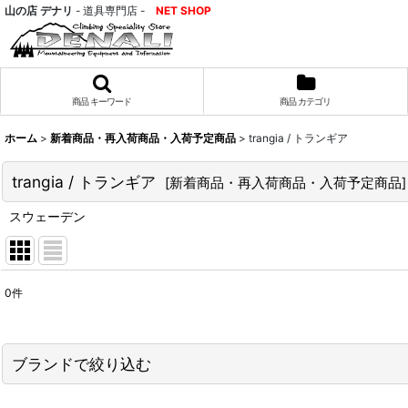
山の店 デナリ
- 道具専門店 -
NET SHOP
商品 キーワード
商品 カテゴリ
ホーム
>
新着商品・再入荷商品・入荷予定商品
>
trangia / トランギア
trangia / トランギア
[
新着商品・再入荷商品・入荷予定商品
]
スウェーデン
0
件
表示数
:
並び順
:
ブランドで絞り込む