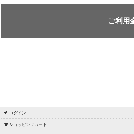
ARC'TERYX / アークテリクス
ICEFLAME / アイスフレイム
ご利用
outdoor element / アウトドアエレメント
AKLIMA / アクリマ
ASOLO / アゾロ
adidas / アディダス
adidas FIVE TEN / アディダス ファイブテン
Atlas / アトラス
ARAI TENT(RIPEN) / アライテント(ライペン)
ログイン
arata / アラタ
ショッピングカート
UNPARALLEL / アンパラレル