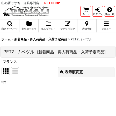
山の店 デナリ
- 道具専門店 -
NET SHOP
カート
ログイン
商品一覧
商品 キーワード
商品 カテゴリ
商品 ブランド
デナリ ブログ
店舗情報
メニュー
ホーム
>
新着商品・再入荷商品・入荷予定商品
>
PETZL / ペツル
PETZL / ペツル
[
新着商品・再入荷商品・入荷予定商品
]
フランス
表示順変更
閉じる
5
件
表示数
:
並び順
:
絞り込む