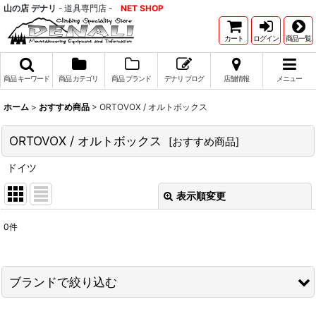
山の店 デナリ
- 道具専門店 -
NET SHOP
カート
ログイン
商品一覧
商品 キーワード
商品 カテゴリ
商品 ブランド
デナリ ブログ
店舗情報
メニュー
ホーム
>
おすすめ商品
>
ORTOVOX / オルトボックス
ORTOVOX / オルトボックス
[
おすすめ商品
]
ドイツ
表示順変更
閉じる
0
件
表示数
:
並び順
:
ブランドで絞り込む
絞り込む