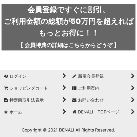
ARC'TERYX / アークテリクス
会員登録ですぐに割引、
ICEFLAME / アイスフレイム
ご利用金額の総額が50万円を超えれば
outdoor element / アウトドアエレメント
もっとお得に！！
AKLIMA / アクリマ
【
会員特典の詳細は
こちらから
どうぞ
】
ASOLO / アゾロ
adidas / アディダス
ログイン
新規会員登録
adidas FIVE TEN / アディダス ファイブテン
ショッピングカート
ご利用案内
Atlas / アトラス
特定商取引法表示
お問い合わせ
ARAI TENT(RIPEN) / アライテント(ライペン)
ホーム
DENALI TOPページ
arata / アラタ
Copyright © 2021 DENALI All Rights Reserved.
UNPARALLEL / アンパラレル