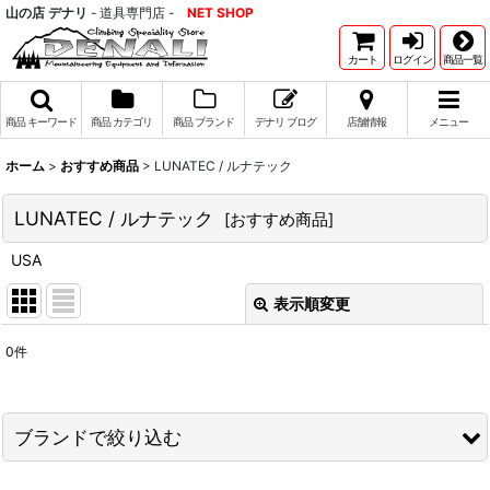
山の店 デナリ
- 道具専門店 -
NET SHOP
カート
ログイン
商品一覧
商品 キーワード
商品 カテゴリ
商品 ブランド
デナリ ブログ
店舗情報
メニュー
ホーム
>
おすすめ商品
>
LUNATEC / ルナテック
LUNATEC / ルナテック
[
おすすめ商品
]
USA
表示順変更
閉じる
0
件
表示数
:
並び順
:
ブランドで絞り込む
絞り込む