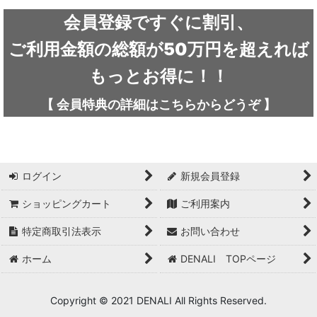
ARC'TERYX / アークテリクス
会員登録ですぐに割引、
ICEFLAME / アイスフレイム
ご利用金額の総額が50万円を超えれば
outdoor element / アウトドアエレメント
もっとお得に！！
AKLIMA / アクリマ
【
会員特典の詳細は
こちらから
どうぞ
】
ASOLO / アゾロ
adidas / アディダス
ログイン
新規会員登録
adidas FIVE TEN / アディダス ファイブテン
ショッピングカート
ご利用案内
Atlas / アトラス
特定商取引法表示
お問い合わせ
ARAI TENT(RIPEN) / アライテント(ライペン)
ホーム
DENALI TOPページ
arata / アラタ
Copyright © 2021 DENALI All Rights Reserved.
UNPARALLEL / アンパラレル