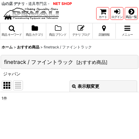
山の店 デナリ
- 道具専門店 -
NET SHOP
カート
ログイン
商品一覧
商品 キーワード
商品 カテゴリ
商品 ブランド
デナリ ブログ
店舗情報
メニュー
ホーム
>
おすすめ商品
>
finetrack / ファイントラック
finetrack / ファイントラック
[
おすすめ商品
]
ジャパン
表示順変更
閉じる
1
件
表示数
:
並び順
:
絞り込む