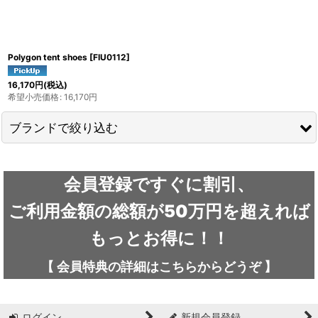
Polygon tent shoes
[
FIU0112
]
16,170
円
(税込)
希望小売価格
:
16,170
円
ブランドで絞り込む
ARC'TERYX / アークテリクス
会員登録ですぐに割引、
ICEFLAME / アイスフレイム
ご利用金額の総額が50万円を超えれば
outdoor element / アウトドアエレメント
もっとお得に！！
AKLIMA / アクリマ
【
会員特典の詳細は
こちらから
どうぞ
】
ASOLO / アゾロ
ログイン
新規会員登録