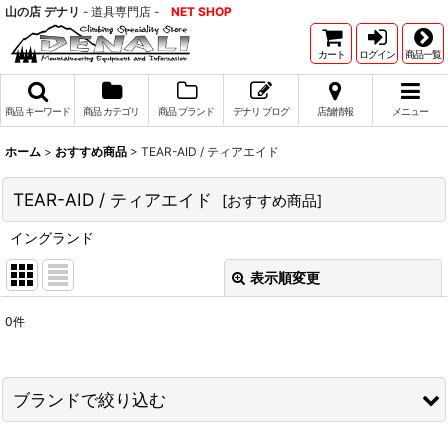
山の店 デナリ
- 道具専門店 -
NET SHOP
カート
ログイン
商品一覧
商品 キーワード
商品 カテゴリ
商品 ブランド
デナリ ブログ
店舗情報
メニュー
ホーム
>
おすすめ商品
>
TEAR-AID / ティアエイド
TEAR-AID / ティアエイド
[
おすすめ商品
]
イングランド
表示順変更
閉じる
0
件
表示数
:
並び順
:
ブランドで絞り込む
絞り込む