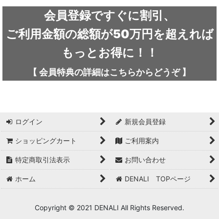
ARC'TERYX / アークテリクス
会員登録ですぐに割引、
ICEFLAME / アイスフレイム
ご利用金額の総額が50万円を超えれば
outdoor element / アウトドアエレメント
もっとお得に！！
AKLIMA / アクリマ
【
会員特典の詳細は
こちらから
どうぞ
】
ASOLO / アゾロ
adidas / アディダス
ログイン
新規会員登録
adidas FIVE TEN / アディダス ファイブテン
ショッピングカート
ご利用案内
Atlas / アトラス
特定商取引法表示
お問い合わせ
ARAI TENT(RIPEN) / アライテント(ライペン)
ホーム
DENALI TOPページ
arata / アラタ
Copyright © 2021 DENALI All Rights Reserved.
UNPARALLEL / アンパラレル