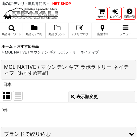
山の店 デナリ
- 道具専門店 -
NET SHOP
カート
ログイン
商品一覧
商品 キーワード
商品 カテゴリ
商品 ブランド
デナリ ブログ
店舗情報
メニュー
ホーム
>
おすすめ商品
>
MGL NATIVE / マウンテン ギア ラボラトリー ネイティブ
MGL NATIVE / マウンテン ギア ラボラトリー ネイテ
ィブ
[
おすすめ商品
]
日本
表示順変更
閉じる
0
件
表示数
:
並び順
:
ブランドで絞り込む