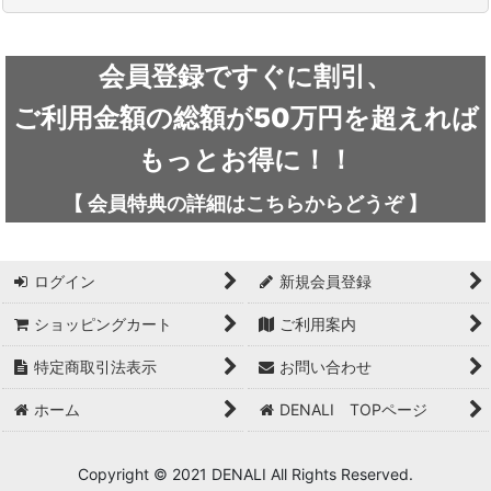
絞り込む
ARC'TERYX / アークテリクス
会員登録ですぐに割引、
ICEFLAME / アイスフレイム
ご利用金額の総額が50万円を超えれば
outdoor element / アウトドアエレメント
もっとお得に！！
AKLIMA / アクリマ
【
会員特典の詳細は
こちらから
どうぞ
】
ASOLO / アゾロ
ログイン
新規会員登録
adidas / アディダス
ショッピングカート
ご利用案内
adidas FIVE TEN / アディダス ファイブテン
特定商取引法表示
お問い合わせ
Atlas / アトラス
ホーム
DENALI TOPページ
ARAI TENT(RIPEN) / アライテント(ライペン)
arata / アラタ
Copyright © 2021 DENALI All Rights Reserved.