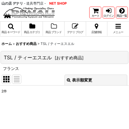
山の店 デナリ
- 道具専門店 -
NET SHOP
カート
ログイン
商品一覧
商品 キーワード
商品 カテゴリ
商品 ブランド
デナリ ブログ
店舗情報
メニュー
ホーム
>
おすすめ商品
>
TSL / ティーエスエル
TSL / ティーエスエル
[
おすすめ商品
]
フランス
表示順変更
閉じる
2
件
表示数
:
並び順
:
絞り込む