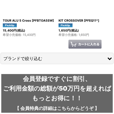
TOUR ALU 5 Cross
[
PFBTOA5SW
]
KIT CROSSOVER
[
PFEQ11*
]
15,400
円
(税込)
1,650
円
(税込)
希望小売価格
:
15,400
円
希望小売価格
:
1,650
円
ブランドで絞り込む
ARC'TERYX / アークテリクス
会員登録ですぐに割引、
ICEFLAME / アイスフレイム
ご利用金額の総額が50万円を超えれば
outdoor element / アウトドアエレメント
もっとお得に！！
AKLIMA / アクリマ
【
会員特典の詳細は
こちらから
どうぞ
】