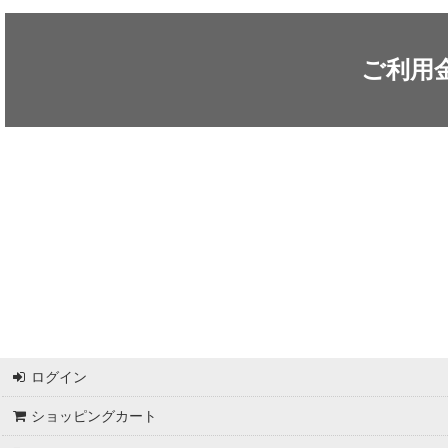
ARC'TERYX / アークテリクス
ICEFLAME / アイスフレイム
ご利用
outdoor element / アウトドアエレメント
AKLIMA / アクリマ
ASOLO / アゾロ
adidas / アディダス
adidas FIVE TEN / アディダス ファイブテン
Atlas / アトラス
ARAI TENT(RIPEN) / アライテント(ライペン)
ログイン
arata / アラタ
ショッピングカート
UNPARALLEL / アンパラレル