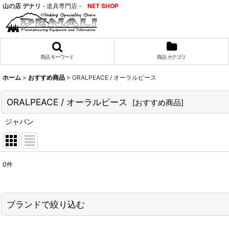
山の店 デナリ
- 道具専門店 -
NET SHOP
商品 キーワード
商品 カテゴリ
ホーム
>
おすすめ商品
>
ORALPEACE / オーラルピース
ORALPEACE / オーラルピース
[
おすすめ商品
]
ジャパン
0
件
表示数
:
並び順
:
ブランドで絞り込む