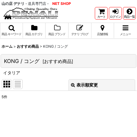
山の店 デナリ
- 道具専門店 -
NET SHOP
カート
ログイン
商品一覧
商品 キーワード
商品 カテゴリ
商品 ブランド
デナリ ブログ
店舗情報
メニュー
ホーム
>
おすすめ商品
>
KONG / コング
KONG / コング
[
おすすめ商品
]
イタリア
表示順変更
閉じる
5
件
表示数
:
並び順
:
絞り込む