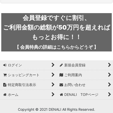
ARC'TERYX / アークテリクス
会員登録ですぐに割引、
ICEFLAME / アイスフレイム
ご利用金額の総額が50万円を超えれば
outdoor element / アウトドアエレメント
もっとお得に！！
AKLIMA / アクリマ
【
会員特典の詳細は
こちらから
どうぞ
】
ASOLO / アゾロ
ログイン
新規会員登録
adidas / アディダス
ショッピングカート
ご利用案内
adidas FIVE TEN / アディダス ファイブテン
特定商取引法表示
お問い合わせ
Atlas / アトラス
ホーム
DENALI TOPページ
ARAI TENT(RIPEN) / アライテント(ライペン)
arata / アラタ
Copyright © 2021 DENALI All Rights Reserved.