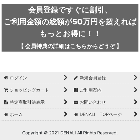
ARC'TERYX / アークテリクス
会員登録ですぐに割引、
ICEFLAME / アイスフレイム
ご利用金額の総額が50万円を超えれば
outdoor element / アウトドアエレメント
もっとお得に！！
AKLIMA / アクリマ
【
会員特典の詳細は
こちらから
どうぞ
】
ASOLO / アゾロ
adidas / アディダス
ログイン
新規会員登録
adidas FIVE TEN / アディダス ファイブテン
ショッピングカート
ご利用案内
Atlas / アトラス
特定商取引法表示
お問い合わせ
ARAI TENT(RIPEN) / アライテント(ライペン)
ホーム
DENALI TOPページ
arata / アラタ
Copyright © 2021 DENALI All Rights Reserved.
UNPARALLEL / アンパラレル