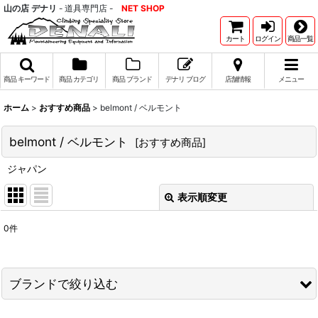
山の店 デナリ
- 道具専門店 -
NET SHOP
カート
ログイン
商品一覧
商品 キーワード
商品 カテゴリ
商品 ブランド
デナリ ブログ
店舗情報
メニュー
ホーム
>
おすすめ商品
>
belmont / ベルモント
belmont / ベルモント
[
おすすめ商品
]
ジャパン
表示順変更
閉じる
0
件
表示数
:
並び順
:
ブランドで絞り込む
絞り込む