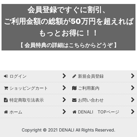
ARC'TERYX / アークテリクス
会員登録ですぐに割引、
ICEFLAME / アイスフレイム
ご利用金額の総額が50万円を超えれば
outdoor element / アウトドアエレメント
もっとお得に！！
AKLIMA / アクリマ
【
会員特典の詳細は
こちらから
どうぞ
】
ASOLO / アゾロ
adidas / アディダス
ログイン
新規会員登録
adidas FIVE TEN / アディダス ファイブテン
ショッピングカート
ご利用案内
Atlas / アトラス
特定商取引法表示
お問い合わせ
ARAI TENT(RIPEN) / アライテント(ライペン)
ホーム
DENALI TOPページ
arata / アラタ
Copyright © 2021 DENALI All Rights Reserved.
UNPARALLEL / アンパラレル