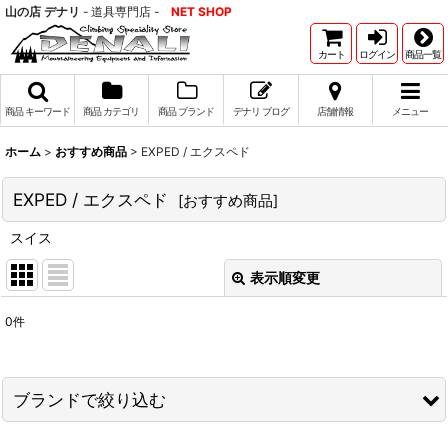
山の店 デナリ
- 道具専門店 -
NET SHOP
カート
ログイン
商品一覧
商品 キーワード
商品 カテゴリ
商品 ブランド
デナリ ブログ
店舗情報
メニュー
ホーム
>
おすすめ商品
>
EXPED / エクスペド
EXPED / エクスペド
[
おすすめ商品
]
スイス
表示順変更
閉じる
0
件
表示数
:
並び順
:
ブランドで絞り込む
絞り込む