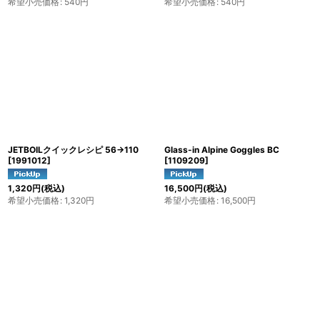
希望小売価格
:
540
円
希望小売価格
:
540
円
JETBOILクイックレシピ 56→110
Glass-in Alpine Goggles BC
[
1991012
]
[
1109209
]
1,320
円
(税込)
16,500
円
(税込)
希望小売価格
:
1,320
円
希望小売価格
:
16,500
円