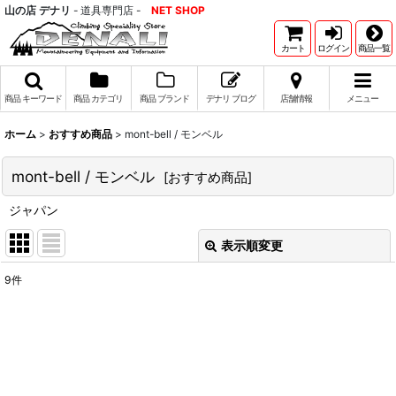
山の店 デナリ
- 道具専門店 -
NET SHOP
カート
ログイン
商品一覧
商品 キーワード
商品 カテゴリ
商品 ブランド
デナリ ブログ
店舗情報
メニュー
ホーム
>
おすすめ商品
>
mont-bell / モンベル
mont-bell / モンベル
[
おすすめ商品
]
ジャパン
表示順変更
閉じる
9
件
表示数
:
並び順
:
絞り込む