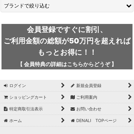
ブランドで絞り込む
ARC'TERYX / アークテリクス
会員登録ですぐに割引、
ICEFLAME / アイスフレイム
ご利用金額の総額が50万円を超えれば
outdoor element / アウトドアエレメント
もっとお得に！！
AKLIMA / アクリマ
【
会員特典の詳細は
こちらから
どうぞ
】
ASOLO / アゾロ
ログイン
新規会員登録
adidas / アディダス
ショッピングカート
ご利用案内
adidas FIVE TEN / アディダス ファイブテン
特定商取引法表示
お問い合わせ
Atlas / アトラス
ホーム
DENALI TOPページ
ARAI TENT(RIPEN) / アライテント(ライペン)