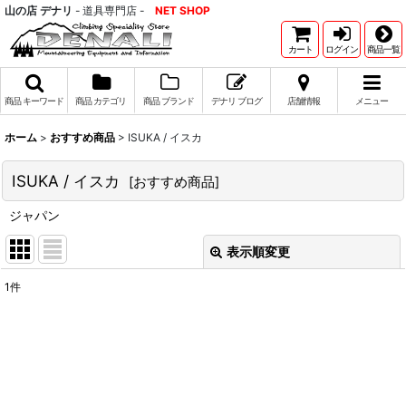
山の店 デナリ
- 道具専門店 -
NET SHOP
カート
ログイン
商品一覧
商品 キーワード
商品 カテゴリ
商品 ブランド
デナリ ブログ
店舗情報
メニュー
ホーム
>
おすすめ商品
>
ISUKA / イスカ
ISUKA / イスカ
[
おすすめ商品
]
ジャパン
表示順変更
閉じる
1
件
表示数
:
並び順
:
絞り込む