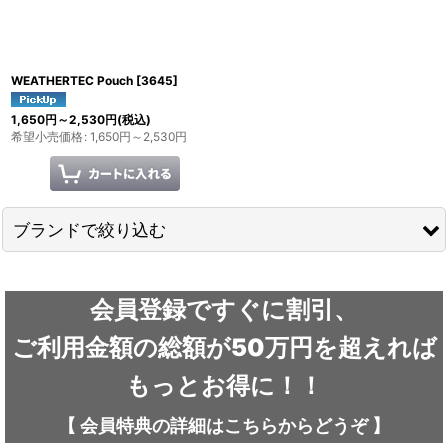
WEATHERTEC Pouch
[
3645
]
1,650
円
～2,530
円
(税込)
希望小売価格
:
1,650
円
～2,530
円
ブランドで絞り込む
ARC'TERYX / アークテリクス
会員登録ですぐに割引、
ICEFLAME / アイスフレイム
ご利用金額の総額が50万円を超えれば
outdoor element / アウトドアエレメント
もっとお得に！！
AKLIMA / アクリマ
【
会員特典の詳細は
こちらから
どうぞ
】