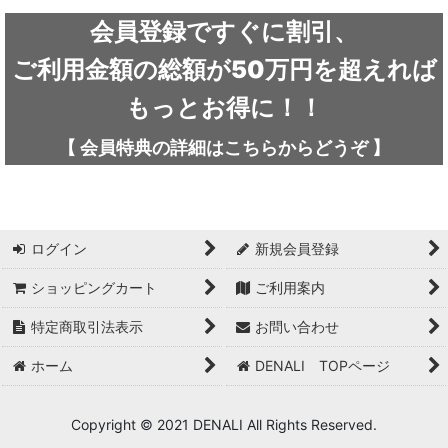
ARC'TERYX / アークテリクス
会員登録ですぐに割引、
ICEFLAME / アイスフレイム
ご利用金額の総額が50万円を超えれば
outdoor element / アウトドアエレメント
もっとお得に！！
AKLIMA / アクリマ
【
会員特典の詳細は
こちらから
どうぞ
】
ASOLO / アゾロ
adidas / アディダス
ログイン
新規会員登録
adidas FIVE TEN / アディダス ファイブテン
ショッピングカート
ご利用案内
Atlas / アトラス
特定商取引法表示
お問い合わせ
ARAI TENT(RIPEN) / アライテント(ライペン)
ホーム
DENALI TOPページ
arata / アラタ
Copyright © 2021 DENALI All Rights Reserved.
UNPARALLEL / アンパラレル