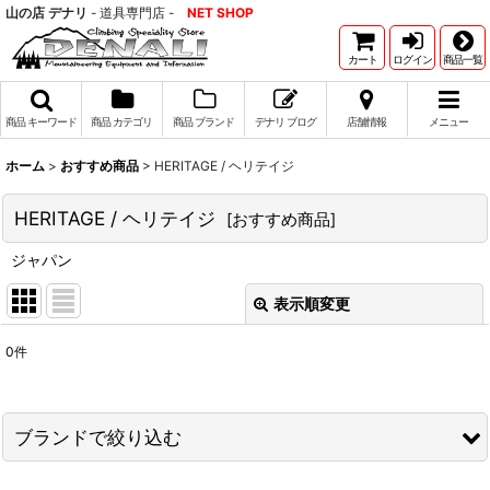
山の店 デナリ
- 道具専門店 -
NET SHOP
カート
ログイン
商品一覧
商品 キーワード
商品 カテゴリ
商品 ブランド
デナリ ブログ
店舗情報
メニュー
ホーム
>
おすすめ商品
>
HERITAGE / ヘリテイジ
HERITAGE / ヘリテイジ
[
おすすめ商品
]
ジャパン
表示順変更
閉じる
0
件
表示数
:
並び順
:
ブランドで絞り込む
絞り込む