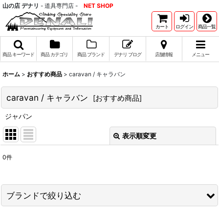
山の店 デナリ
- 道具専門店 -
NET SHOP
カート
ログイン
商品一覧
商品 キーワード
商品 カテゴリ
商品 ブランド
デナリ ブログ
店舗情報
メニュー
ホーム
>
おすすめ商品
>
caravan / キャラバン
caravan / キャラバン
[
おすすめ商品
]
ジャパン
表示順変更
閉じる
0
件
表示数
:
並び順
:
ブランドで絞り込む
絞り込む