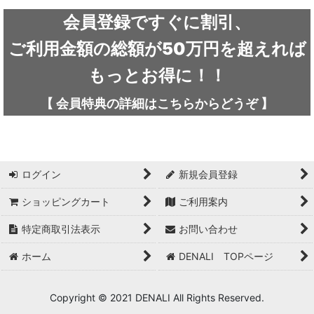
ARC'TERYX / アークテリクス
会員登録ですぐに割引、
ICEFLAME / アイスフレイム
ご利用金額の総額が50万円を超えれば
outdoor element / アウトドアエレメント
もっとお得に！！
AKLIMA / アクリマ
【
会員特典の詳細は
こちらから
どうぞ
】
ASOLO / アゾロ
adidas / アディダス
ログイン
新規会員登録
adidas FIVE TEN / アディダス ファイブテン
ショッピングカート
ご利用案内
Atlas / アトラス
特定商取引法表示
お問い合わせ
ARAI TENT(RIPEN) / アライテント(ライペン)
ホーム
DENALI TOPページ
arata / アラタ
Copyright © 2021 DENALI All Rights Reserved.
UNPARALLEL / アンパラレル