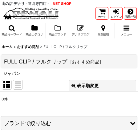
山の店 デナリ
- 道具専門店 -
NET SHOP
カート
ログイン
商品一覧
商品 キーワード
商品 カテゴリ
商品 ブランド
デナリ ブログ
店舗情報
メニュー
ホーム
>
おすすめ商品
>
FULL CLIP / フルクリップ
FULL CLIP / フルクリップ
[
おすすめ商品
]
ジャパン
表示順変更
閉じる
0
件
表示数
:
並び順
:
ブランドで絞り込む
絞り込む