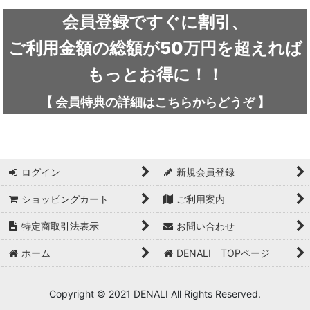
ARC'TERYX / アークテリクス
会員登録ですぐに割引、
ICEFLAME / アイスフレイム
ご利用金額の総額が50万円を超えれば
outdoor element / アウトドアエレメント
もっとお得に！！
AKLIMA / アクリマ
【
会員特典の詳細は
こちらから
どうぞ
】
ASOLO / アゾロ
adidas / アディダス
ログイン
新規会員登録
adidas FIVE TEN / アディダス ファイブテン
ショッピングカート
ご利用案内
Atlas / アトラス
特定商取引法表示
お問い合わせ
ARAI TENT(RIPEN) / アライテント(ライペン)
ホーム
DENALI TOPページ
arata / アラタ
Copyright © 2021 DENALI All Rights Reserved.
UNPARALLEL / アンパラレル