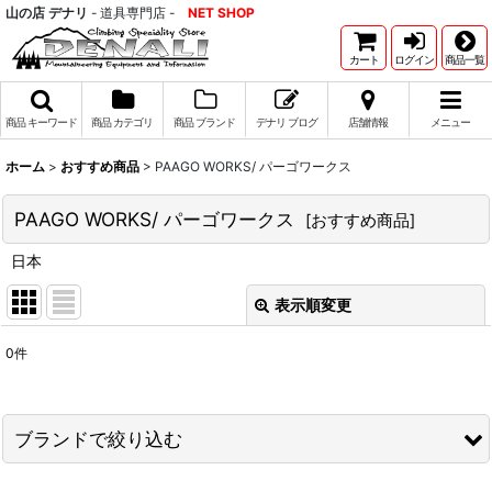
山の店 デナリ
- 道具専門店 -
NET SHOP
カート
ログイン
商品一覧
商品 キーワード
商品 カテゴリ
商品 ブランド
デナリ ブログ
店舗情報
メニュー
ホーム
>
おすすめ商品
>
PAAGO WORKS/ パーゴワークス
PAAGO WORKS/ パーゴワークス
[
おすすめ商品
]
日本
表示順変更
閉じる
0
件
表示数
:
並び順
:
ブランドで絞り込む
絞り込む