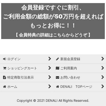
ARC'TERYX / アークテリクス
会員登録ですぐに割引、
ICEFLAME / アイスフレイム
ご利用金額の総額が50万円を超えれば
outdoor element / アウトドアエレメント
もっとお得に！！
AKLIMA / アクリマ
【
会員特典の詳細は
こちらから
どうぞ
】
ASOLO / アゾロ
adidas / アディダス
ログイン
新規会員登録
adidas FIVE TEN / アディダス ファイブテン
ショッピングカート
ご利用案内
Atlas / アトラス
特定商取引法表示
お問い合わせ
ARAI TENT(RIPEN) / アライテント(ライペン)
ホーム
DENALI TOPページ
arata / アラタ
Copyright © 2021 DENALI All Rights Reserved.
UNPARALLEL / アンパラレル