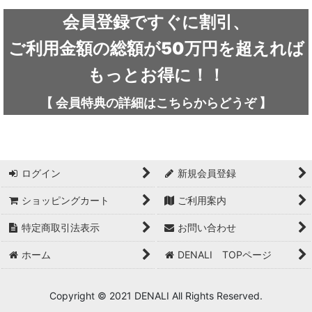
ARC'TERYX / アークテリクス
会員登録ですぐに割引、
ICEFLAME / アイスフレイム
ご利用金額の総額が50万円を超えれば
outdoor element / アウトドアエレメント
もっとお得に！！
AKLIMA / アクリマ
【
会員特典の詳細は
こちらから
どうぞ
】
ASOLO / アゾロ
adidas / アディダス
ログイン
新規会員登録
adidas FIVE TEN / アディダス ファイブテン
ショッピングカート
ご利用案内
Atlas / アトラス
特定商取引法表示
お問い合わせ
ARAI TENT(RIPEN) / アライテント(ライペン)
ホーム
DENALI TOPページ
arata / アラタ
Copyright © 2021 DENALI All Rights Reserved.
UNPARALLEL / アンパラレル