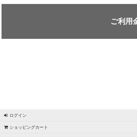
ARC'TERYX / アークテリクス
ICEFLAME / アイスフレイム
ご利用
outdoor element / アウトドアエレメント
AKLIMA / アクリマ
ASOLO / アゾロ
adidas / アディダス
adidas FIVE TEN / アディダス ファイブテン
Atlas / アトラス
ARAI TENT(RIPEN) / アライテント(ライペン)
ログイン
arata / アラタ
ショッピングカート
UNPARALLEL / アンパラレル