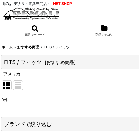
山の店 デナリ
- 道具専門店 -
NET SHOP
商品 キーワード
商品 カテゴリ
ホーム
>
おすすめ商品
>
FITS / フィッツ
FITS / フィッツ
[
おすすめ商品
]
アメリカ
0
件
表示数
:
並び順
:
ブランドで絞り込む