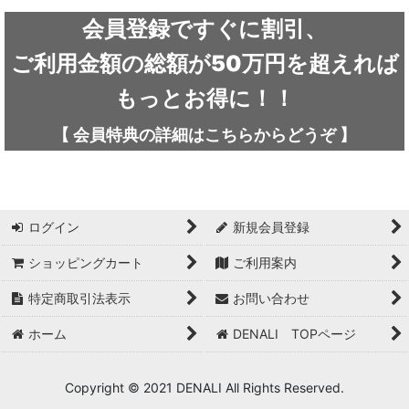
ARC'TERYX / アークテリクス
会員登録ですぐに割引、
ICEFLAME / アイスフレイム
ご利用金額の総額が50万円を超えれば
outdoor element / アウトドアエレメント
もっとお得に！！
AKLIMA / アクリマ
【
会員特典の詳細は
こちらから
どうぞ
】
ASOLO / アゾロ
adidas / アディダス
ログイン
新規会員登録
adidas FIVE TEN / アディダス ファイブテン
ショッピングカート
ご利用案内
Atlas / アトラス
特定商取引法表示
お問い合わせ
ARAI TENT(RIPEN) / アライテント(ライペン)
ホーム
DENALI TOPページ
arata / アラタ
Copyright © 2021 DENALI All Rights Reserved.
UNPARALLEL / アンパラレル